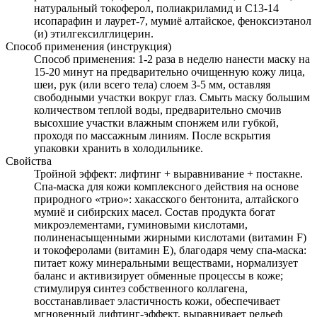
натуральный токоферол, полиакриламид и C13-14
исопарафин и лаурет-7, мумиё алтайское, феноксиэтанол
(и) этилгексилглицерин.
Способ применения (инструкция)
Способ применения: 1-2 раза в неделю нанести маску на
15-20 минут на предварительно очищенную кожу лица,
шеи, рук (или всего тела) слоем 3-5 мм, оставляя
свободными участки вокруг глаз. Смыть маску большим
количеством теплой воды, предварительно смочив
высохшие участки влажным спонжем или губкой,
проходя по массажным линиям. После вскрытия
упаковки хранить в холодильнике.
Свойства
Тройной эффект: лифтинг + выравнивание + постакне.
Спа-маска для кожи комплексного действия на основе
природного «трио»: хакасского бентонита, алтайского
мумиё и сибирских масел. Состав продукта богат
микроэлементами, гуминовыми кислотами,
полиненасыщенными жирными кислотами (витамин F)
и токоферолами (витамин Е), благодаря чему спа-маска:
питает кожу минеральными веществами, нормализует
баланс и активизирует обменные процессы в коже;
стимулируя синтез собственного коллагена,
восстанавливает эластичность кожи, обеспечивает
мгновенный лифтинг-эффект, выравнивает рельеф