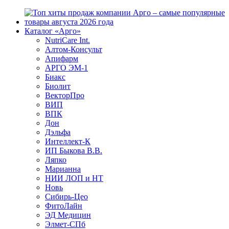
Каталог «Арго»
NutriCare Int.
Алтом-Консульт
Апифарм
АРГО ЭМ-1
Биакс
Биолит
ВекторПро
ВИП
ВПК
Дон
Дэльфа
Интеллект-К
ИП Быкова В.В.
Ляпко
Марианна
НИИ ЛОП и НТ
Новь
Сибирь-Цео
ФитоЛайн
ЭД Медицин
Элмет-СПб