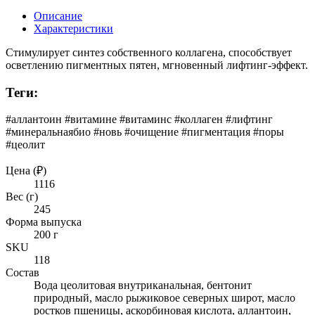
Описание
Характеристики
Стимулирует синтез собственного коллагена, способствует
осветлению пигментных пятен, мгновенный лифтинг-эффект.
Теги:
#аллантоин #витаминe #витаминс #коллаген #лифтинг
#минеральнаябио #новь #очищение #пигментация #поры
#цеолит
Цена (₽)
1116
Вес (г)
245
Форма выпуска
200 г
SKU
118
Состав
Вода цеолитовая внутриканальная, бентонит
природный, масло рыжиковое северных широт, масло
ростков пшеницы, аскорбиновая кислота, аллантоин,