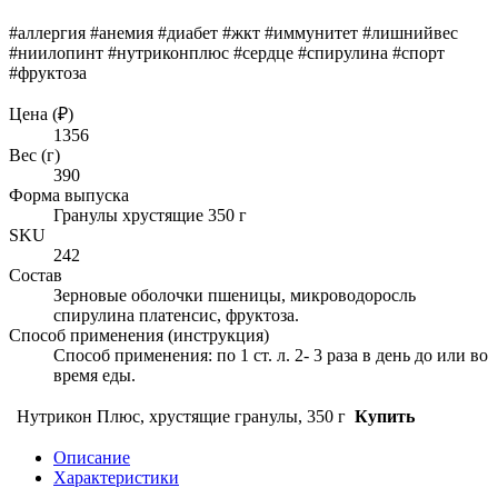
#аллергия #анемия #диабет #жкт #иммунитет #лишнийвес
#ниилопинт #нутриконплюс #сердце #спирулина #спорт
#фруктоза
Цена (₽)
1356
Вес (г)
390
Форма выпуска
Гранулы хрустящие 350 г
SKU
242
Состав
Зерновые оболочки пшеницы, микроводоросль
спирулина платенсис, фруктоза.
Способ применения (инструкция)
Способ применения: по 1 ст. л. 2- 3 раза в день до или во
время еды.
Нутрикон Плюс, хрустящие гранулы, 350 г
Купить
Описание
Характеристики