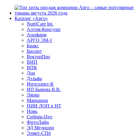
Каталог «Арго»
NutriCare Int.
Алтом-Консульт
Апифарм
АРГО ЭМ-1
Биакс
Биолит
ВекторПро
ВИП
ВПК
Дон
Дэльфа
Интеллект-К
ИП Быкова В.В.
Ляпко
Марианна
НИИ ЛОП и НТ
Новь
Сибирь-Цео
ФитоЛайн
ЭД Медицин
Элмет-СПб