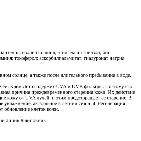
пантенол; изопентилдиол; этилгексил триазон; бис-
мния; токоферол; аскорбилпальмитат; гиалуронат натрия;
вном солнце, а также после длительного пребывания в воде.
учей. Крем Лето содержит UVA и UVB фильтры. Поэтому его
главная причина преждевременного старения кожи. Их действие
 кожу от UVA лучей, и этим предотвращает ее старение. 3.
увлажнение, актуальное в летний сезон. 4. Регенерация
т обновление клеток кожи.
учи #цинк #шиповник