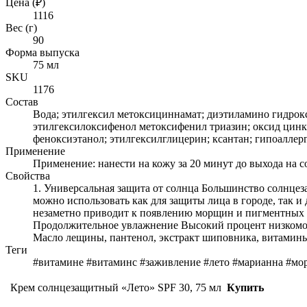
Цена (₽)
1116
Вес (г)
90
Форма выпуска
75 мл
SKU
1176
Состав
Вода; этилгексил метоксициннамат; диэтиламино гидрокси
этилгексилоксифенол метоксифенил триазин; оксид цинка
феноксиэтанол; этилгексилглицерин; ксантан; гипоалле
Применение
Применение: нанести на кожу за 20 минут до выхода на с
Свойства
1. Универсальная защита от солнца Большинство солнце
можно использовать как для защиты лица в городе, так и
незаметно приводит к появлению морщин и пигментных п
Продолжительное увлажнение Высокий процент низкомоле
Масло лещины, пантенол, экстракт шиповника, витамины
Теги
#витаминe #витаминс #заживление #лето #марианна #м
Крем солнцезащитный «Лето» SPF 30, 75 мл
Купить