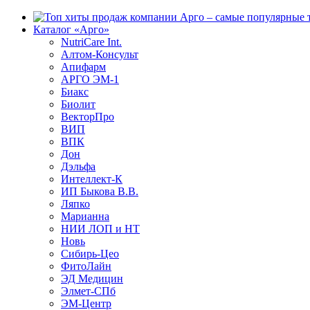
Каталог «Арго»
NutriCare Int.
Алтом-Консульт
Апифарм
АРГО ЭМ-1
Биакс
Биолит
ВекторПро
ВИП
ВПК
Дон
Дэльфа
Интеллект-К
ИП Быкова В.В.
Ляпко
Марианна
НИИ ЛОП и НТ
Новь
Сибирь-Цео
ФитоЛайн
ЭД Медицин
Элмет-СПб
ЭМ-Центр