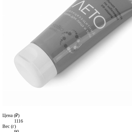
Цена (₽)
1116
Вес (г)
90