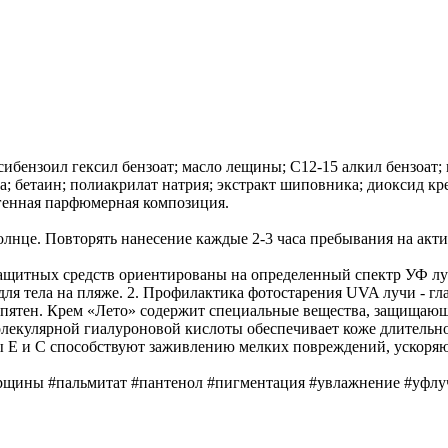
бензоил гексил бензоат; масло лещины; С12-15 алкил бензоат; 
; бетаин; полиакрилат натрия; экстракт шиповника; диоксид кре
ргенная парфюмерная композиция.
олнце. Повторять нанесение каждые 2-3 часа пребывания на акти
защитных средств ориентированы на определенный спектр УФ л
 для тела на пляже. 2. Профилактика фотостарения UVA лучи - 
ятен. Крем «Лето» содержит специальные вещества, защищающие
кулярной гиалуроновой кислоты обеспечивает коже длительное 
 Е и С способствуют заживлению мелких повреждений, ускоряю
орщины #пальмитат #пантенол #пигментация #увлажнение #уфл