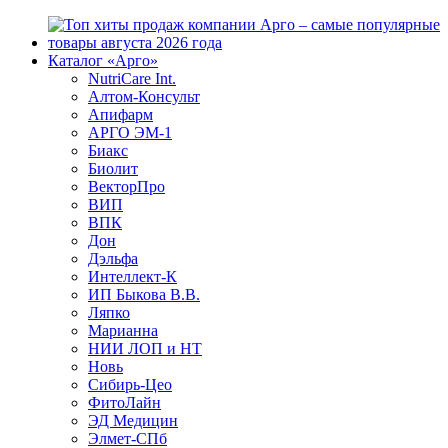
Каталог «Арго»
NutriCare Int.
Алтом-Консульт
Апифарм
АРГО ЭМ-1
Биакс
Биолит
ВекторПро
ВИП
ВПК
Дон
Дэльфа
Интеллект-К
ИП Быкова В.В.
Ляпко
Марианна
НИИ ЛОП и НТ
Новь
Сибирь-Цео
ФитоЛайн
ЭД Медицин
Элмет-СПб