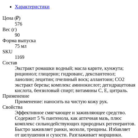
Характеристики
Цена (₽)
576
Вес (г)
90
Форма выпуска
75 мл
SKU
1169
Состав
Экстракт ромашки водный; масла карите, кунжута;
рициниол; глицерин; гидрованс, декспантенол;
ланолин; лецитин; пчелиный воск; аллантоин; СО2
экстракт березы; комплекс аминокислот; дегидрацетовая
кислота, бензиловый спирт; витамины С, Е, цитраль.
Применение
Применение: наносить на чистую кожу рук.
Свойства
Эффективное смягчающее и заживляющее средство.
Содержит 5 % пантенола, как аптечная мазь, плюс
комплекс сильнодействующих природных регенерантов.
Быстро заживляет ранки, мозоли, трещины. Избавляет
от шелушения и сухости. Разглаживает морщинки.