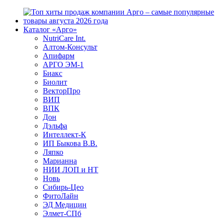
Каталог «Арго»
NutriCare Int.
Алтом-Консульт
Апифарм
АРГО ЭМ-1
Биакс
Биолит
ВекторПро
ВИП
ВПК
Дон
Дэльфа
Интеллект-К
ИП Быкова В.В.
Ляпко
Марианна
НИИ ЛОП и НТ
Новь
Сибирь-Цео
ФитоЛайн
ЭД Медицин
Элмет-СПб