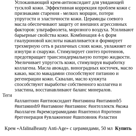
Успокаивающий крем-антиоксидант для увядающей
тусклой кожи. Эффективная коррекция проблем кожи с
признаками старения - мелких морщин, потери
упругости и эластичности кожи. Церамиды соевого
масла обеспечивают защиту от внешних агрессивных
факторов: ультрафиолета, морозного воздуха. Усиливают
барьерные свойства кожи. Комбинация 4-х форм
гиалуроновой кислоты накапливается и формирует
трехмерную сеть в различных слоях кожи, увлажняет ее
изнутри и снаружи. Стимулирует синтез протеинов,
предотвращает трансэпидермальную потерю жидкости.
Увеличивает упругость кожи, стимулируя выработку
коллагена. Масла авокадо, виноградных косточек, масло
какао, масло макадамии способствуют питанию и
регенерации кожи. Сквалан, масло кунжута
способствуют выработке собственного коллагена и
эластина, восстанавливают баланс минералов.
Теги
#аллантоин #антиоксидант #витаминa #витаминb5
#витаминb9 #витаминe #витаминс #интеллектк #кожа
#коллаген #кремсцерамидами #пантенол #протеин
#регенерация #увлажнение #шиповник #эластин
Крем «AfalinaBeauty Anti-Age» с церамидами, 50 мл
Купить