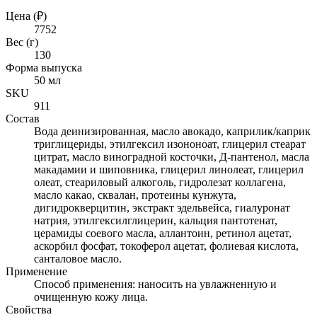
Цена (₽)
7752
Вес (г)
130
Форма выпуска
50 мл
SKU
911
Состав
Вода деинизированная, масло авокадо, каприлик/каприк
триглицериды, этилгексил изононоат, глицерил стеарат
цитрат, масло виноградной косточки, Д-пантенол, масла
макадамии и шиповника, глицерил линолеат, глицерил
олеат, стеариловый алкоголь, гидролезат коллагена,
масло какао, сквалан, протеины кунжута,
дигидрокверцитин, экстракт эдельвейса, гиалуронат
натрия, этилгексилглицерин, кальция пантотенат,
церамиды соевого масла, аллантоин, ретинол ацетат,
аскорбил фосфат, токоферол ацетат, фолиевая кислота,
санталовое масло.
Применение
Способ применения: наносить на увлажненную и
очищенную кожу лица.
Свойства