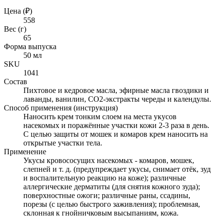
Цена (₽)
558
Вес (г)
65
Форма выпуска
50 мл
SKU
1041
Состав
Пихтовое и кедровое масла, эфирные масла гвоздики и
лаванды, ванилин, СО2-экстракты череды и календулы.
Способ применения (инструкция)
Наносить крем тонким слоем на места укусов
насекомых и поражённые участки кожи 2-3 раза в день.
С целью защиты от мошек и комаров крем наносить на
открытые участки тела.
Применение
Укусы кровососущих насекомых - комаров, мошек,
слепней и т. д. (предупреждает укусы, снимает отёк, зуд
и воспалительную реакцию на коже); различные
аллергические дерматиты (для снятия кожного зуда);
поверхностные ожоги; различные раны, ссадины,
порезы (с целью быстрого заживления); проблемная,
склонная к гнойничковым высыпаниям, кожа.