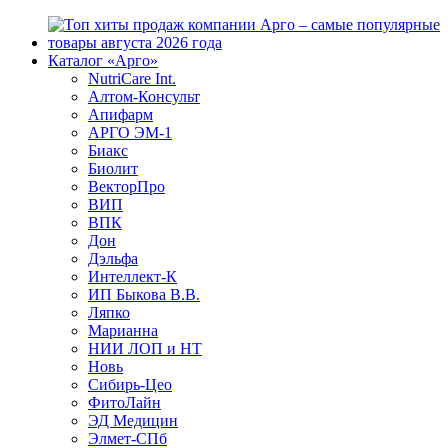
Каталог «Арго»
NutriCare Int.
Алтом-Консульт
Апифарм
АРГО ЭМ-1
Биакс
Биолит
ВекторПро
ВИП
ВПК
Дон
Дэльфа
Интеллект-К
ИП Быкова В.В.
Ляпко
Марианна
НИИ ЛОП и НТ
Новь
Сибирь-Цео
ФитоЛайн
ЭД Медицин
Элмет-СПб