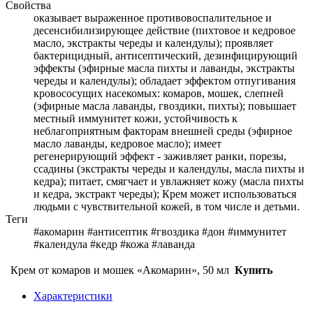
Свойства
оказывает выраженное противовоспалительное и
десенсибилизирующее действие (пихтовое и кедровое
масло, экстракты череды и календулы); проявляет
бактерицидный, антисептический, дезинфицирующий
эффекты (эфирные масла пихты и лаванды, экстракты
череды и календулы); обладает эффектом отпугивания
кровососущих насекомых: комаров, мошек, слепней
(эфирные масла лаванды, гвоздики, пихты); повышает
местный иммунитет кожи, устойчивость к
неблагоприятным факторам внешней среды (эфирное
масло лаванды, кедровое масло); имеет
регенерирующий эффект - заживляет ранки, порезы,
ссадины (экстракты череды и календулы, масла пихты и
кедра); питает, смягчает и увлажняет кожу (масла пихты
и кедра, экстракт череды); Крем может использоваться
людьми с чувствительной кожей, в том числе и детьми.
Теги
#акомарин #антисептик #гвоздика #дон #иммунитет
#календула #кедр #кожа #лаванда
Крем от комаров и мошек «Акомарин», 50 мл
Купить
Характеристики