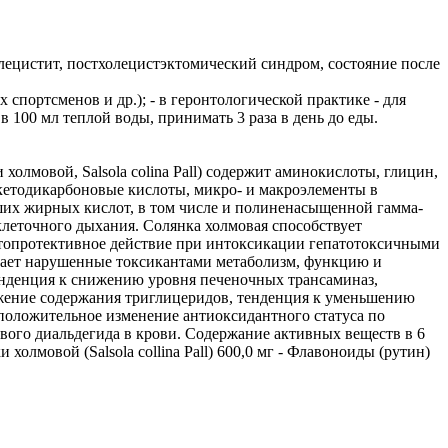
лецистит, постхолецистэктомический синдром, состояние после
спортсменов и др.); - в геронтологической практике - для
 100 мл теплой воды, принимать 3 раза в день до еды.
олмовой, Salsola colina Pall) содержит аминокислоты, глицин,
кетодикарбоновые кислоты, микро- и макроэлементы в
сших жирных кислот, в том числе и полиненасыщенной гамма-
леточного дыхания. Солянка холмовая способствует
атопротективное действие при интоксикации гепатотоксичными
вает нарушенные токсикантами метаболизм, функцию и
тенденция к снижению уровня печеночных трансаминаз,
жение содержания триглицеридов, тенденция к уменьшению
 положительное изменение антиоксидантного статуса по
ого диальдегида в крови. Содержание активных веществ в 6
олмовой (Salsola collina Pall) 600,0 мг - Флавоноиды (рутин)