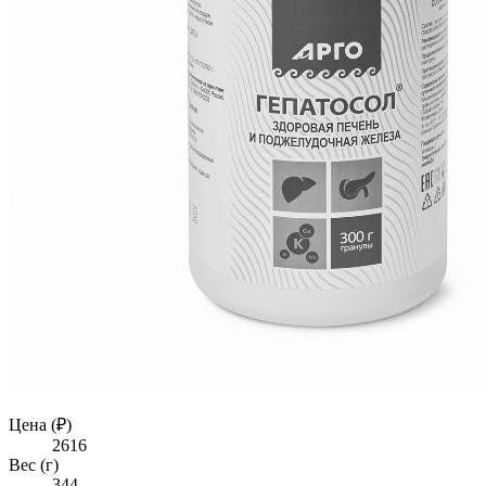
Цена (₽)
2616
Вес (г)
344