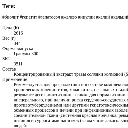
Теги:
#биолит #гепатит #гепатосол #железо #инулин #калий #кальц
Цена (₽)
2616
Вес (г)
344
Форма выпуска
Гранулы 300 г
SKU
3511
Состав
Концентрированный экстракт травы солянки холмовой (Sals
Применение
Рекомендуется для профилактики и в составе комплексно
хронических холециститов, холангитов, начальных стади
результате дегельминтизации, а также для нормализации о
висцерального, при наличии риска сердечно-сосудистых
противотуберкулезными или другими гепатотоксическими
обменных процессов в печени при инфекционных заболева
соединительной ткани (системная красная волчанка, ре
питания и суррогатами напитков (в том числе алкоголь
людей: