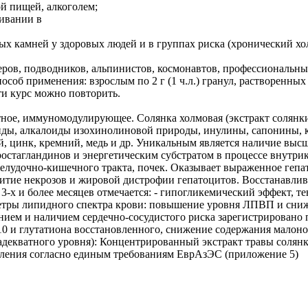
ой пищей, алкоголем;
живании в
х камней у здоровых людей и в группах риска (хронический хо
еров, подводников, альпинистов, космонавтов, профессиональных 
об применения: взрослым по 2 г (1 ч.л.) гранул, растворенных в
ти курс можно повторить.
ое, иммуномодулирующее. Солянка холмовая (экстракт солянки х
иды, алкалоиды изохинолиновой природы, инулины, сапонины, 
ий, цинк, кремний, медь и др. Уникальным является наличие вы
стагландинов и энергетическим субстратом в процессе внутрик
елудочно-кишечного тракта, почек. Оказывает выраженное геп
итие некрозов и жировой дистрофии гепатоцитов. Восстанавли
 3-х и более месяцев отмечается: - гипогликемический эффект, 
метры липидного спектра крови: повышение уровня ЛПВП и сни
рением и наличием сердечно-сосудистого риска зарегистрировано
 и глутатиона восстановленного, снижение содержания малонов
екватного уровня): Концентрированный экстракт травы солянки х
ебления согласно единым требованиям ЕврАзЭС (приложение 5)