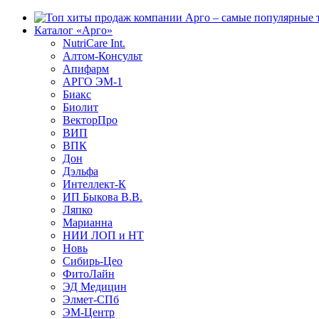
Каталог «Арго»
NutriCare Int.
Алтом-Консульт
Апифарм
АРГО ЭМ-1
Биакс
Биолит
ВекторПро
ВИП
ВПК
Дон
Дэльфа
Интеллект-К
ИП Быкова В.В.
Ляпко
Марианна
НИИ ЛОП и НТ
Новь
Сибирь-Цео
ФитоЛайн
ЭД Медицин
Элмет-СПб
ЭМ-Центр