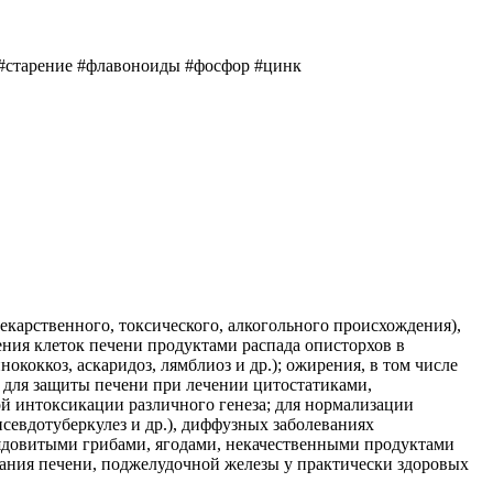
 #старение #флавоноиды #фосфор #цинк
екарственного, токсического, алкогольного происхождения),
ения клеток печени продуктами распада описторхов в
ококкоз, аскаридоз, лямблиоз и др.); ожирения, в том числе
 для защиты печени при лечении цитостатиками,
й интоксикации различного генеза; для нормализации
севдотуберкулез и др.), диффузных заболеваниях
 ядовитыми грибами, ягодами, некачественными продуктами
ания печени, поджелудочной железы у практически здоровых