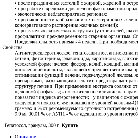
• после праздничных застолий с жирной, жареной и остр
• при работе с вредными для печени факторами или про
• экологически неблагоприятных регионах;
• при наклонности к образованию холестериновых желчны
консервативного растворения желчных камней);
• при тяжелых физических нагрузках (у строителей, шахт
профилактики преждевременного старения организма. Спос
Продолжительность приема - 4 недели. При необходимос
Свойства
Антиатеросклеротическое, гепатозащитное, антиоксидантн
бетаин, фитостерины, флавоноиды, каротиноиды, гликоз
усвояемой форме: железо, фосфор, калий, кальций, магн
линоленовой кислоты, являющейся предшественником про
оптимизации функций печени, поджелудочной железы, ж
препаратами, вызывающими гепатит, предотвращает разв
структуру печени. При применении экстракта солянки от
щелочной фосфатазы; - положительное влияние на пара
показателя индекса атерогенности; - у пациентов с ожи
следующим показателям: повышение уровней коэнзим-Q10
граммах и % от рекомендуемого суточного потребления (ад
9,0 мг 30,01 % от АУП1 - % от адекватного уровня потр
Гепатосол, гранулы, 300 г
Купить
Описание