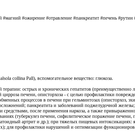
ий #магний #ожирение #отравление #панкреатит #печень #рутин
ola collina Pall), вспомогательное вещество: глюкоза.
й терапии: острых и хронических гепатитов (преимущественно л
й цирроза печени, описторхоза - с целью профилактики поврежд
бменных процессов в печени при гельминтозах (описторхоз, эхин
 осложнений; панкреатита и заболеваний поджелудочной железы;
 средствами, после применения наркоза, а также привыраженно
ниях (туберкулез печени, сифилитическое поражение печени, п
вматоидный артрит и др.); при тяжелых пищевых интоксикациях:
ных); для профилактики нарушений и оптимизации функциониров